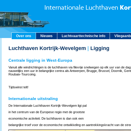
Over ons
Nieuws
Luchtvaarttechnische info
Vliegaan
Luchthaven Kortrijk-Wevelgem
|
Ligging
Centrale ligging in West-Europa
Vanuit alle windrichtingen is de lucht­haven via filevrije snelwegen op elk uur van de dag
nauwelijks een uur in belangrijke centra als Antwerpen, Brugge, Brussel, Doornik, Gent, 
Roubaix-Tourcoing.
Tijdswinst telt!
Internationale uitstraling
De Internationale Luchthaven Kortrijk-Wevelgem ligt pal
in het centrum van de Europese regio met de grootste
economische activiteit. De luchthaven is dan ook een
belangrijke troef voor de economische ontwikkeling en aantrekkingskracht van de str