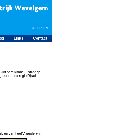
NL
FR
EN
bod
Links
Contact
 vlot bereikbaar. U staat op
Ieper of de regio Rijsel-
eek en van heel Vlaanderen.