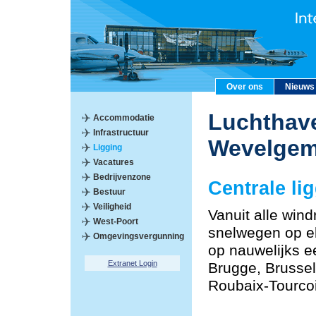
Over ons
Nieuws
Luchthave
Accommodatie
Infrastructuur
Wevelge
Ligging
Vacatures
Bedrijvenzone
Centrale li
Bestuur
Veiligheid
Vanuit alle windr
West-Poort
snelwegen op el
Omgevingsvergunning
op nauwelijks e
Extranet Login
Brugge, Brussel,
Roubaix-Tourco