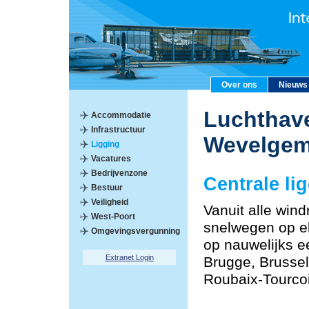
Over ons
Nieuws
Luchthave
Accommodatie
Infrastructuur
Wevelge
Ligging
Vacatures
Bedrijvenzone
Centrale li
Bestuur
Veiligheid
Vanuit alle windr
West-Poort
snelwegen op el
Omgevingsvergunning
op nauwelijks e
Extranet Login
Brugge, Brussel,
Roubaix-Tourco