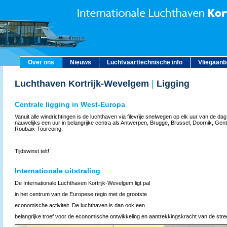
Over ons
Nieuws
Luchtvaarttechnische info
Vliegaan
Luchthaven Kortrijk-Wevelgem
|
Ligging
Centrale ligging in West-Europa
Vanuit alle windrichtingen is de lucht­haven via filevrije snelwegen op elk uur van de dag
nauwelijks een uur in belangrijke centra als Antwerpen, Brugge, Brussel, Doornik, Gent, 
Roubaix-Tourcoing.
Tijdswinst telt!
Internationale uitstraling
De Internationale Luchthaven Kortrijk-Wevelgem ligt pal
in het centrum van de Europese regio met de grootste
economische activiteit. De luchthaven is dan ook een
belangrijke troef voor de economische ontwikkeling en aantrekkingskracht van de str