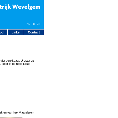
NL
FR
EN
bod
Links
Contact
 vlot bereikbaar. U staat op
Ieper of de regio Rijsel-
eek en van heel Vlaanderen.