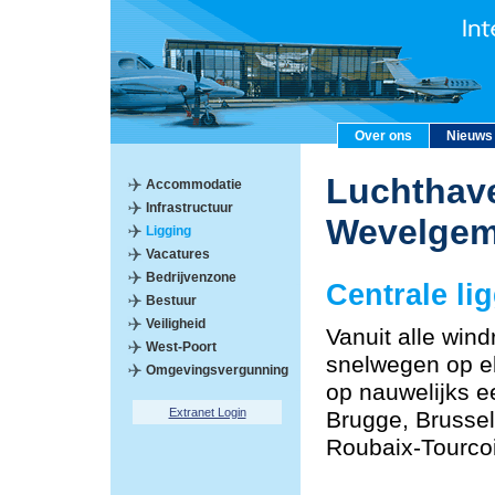
Over ons
Nieuws
Luchthave
Accommodatie
Infrastructuur
Wevelge
Ligging
Vacatures
Bedrijvenzone
Centrale li
Bestuur
Veiligheid
Vanuit alle windr
West-Poort
snelwegen op el
Omgevingsvergunning
op nauwelijks e
Extranet Login
Brugge, Brussel,
Roubaix-Tourco