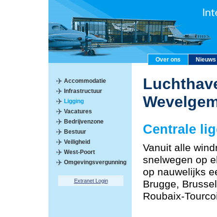
Over ons
Nieuws
Luchthave
Accommodatie
Infrastructuur
Wevelge
Ligging
Vacatures
Bedrijvenzone
Centrale li
Bestuur
Veiligheid
Vanuit alle windr
West-Poort
snelwegen op el
Omgevingsvergunning
op nauwelijks e
Extranet Login
Brugge, Brussel,
Roubaix-Tourco