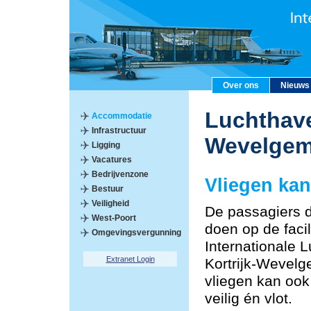
Over ons
Nieuws
Luchthave
Accommodatie
Infrastructuur
Wevelge
Ligging
Vacatures
Bedrijvenzone
Vliegen kan
Bestuur
Veiligheid
De passagiers 
West-Poort
doen op de facil
Omgevingsvergunning
Internationale 
Extranet Login
Kortrijk-Wevelg
vliegen kan oo
veilig én vlot.