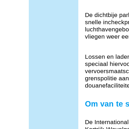
De dichtbije par
snelle incheckp
luchthavengebou
vliegen weer ee
Lossen en lade
speciaal hiervoo
vervoersmaatsch
grenspolitie aa
douanefacilitei
Om van te 
De Internationa