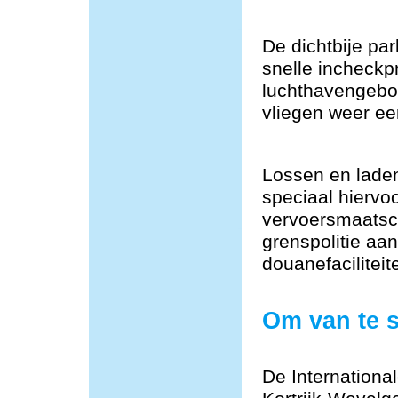
De dichtbije par
snelle incheckp
luchthavengebou
vliegen weer ee
Lossen en lade
speciaal hiervoo
vervoersmaatsch
grenspolitie aa
douanefacilitei
Om van te 
De Internationa