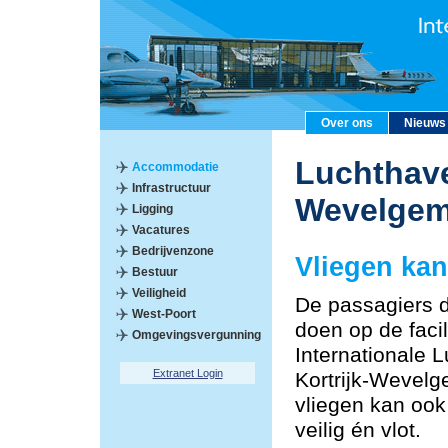
Over ons
Nieuws
Luchthave
Accommodatie
Infrastructuur
Wevelge
Ligging
Vacatures
Bedrijvenzone
Vliegen kan
Bestuur
Veiligheid
De passagiers 
West-Poort
doen op de facil
Omgevingsvergunning
Internationale 
Extranet Login
Kortrijk-Wevelg
vliegen kan oo
veilig én vlot.