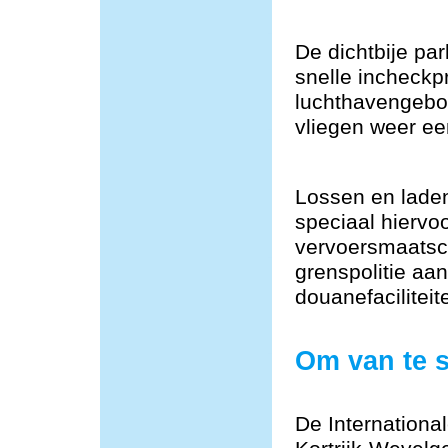
De dichtbije par
snelle incheckp
luchthavengebou
vliegen weer ee
Lossen en lade
speciaal hiervoo
vervoersmaatsch
grenspolitie aa
douanefacilitei
Om van te 
De Internationa