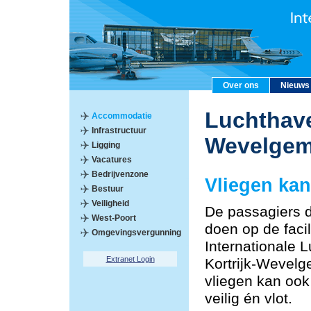
Over ons
Nieuws
Luchthave
Accommodatie
Infrastructuur
Wevelge
Ligging
Vacatures
Bedrijvenzone
Vliegen kan
Bestuur
Veiligheid
De passagiers 
West-Poort
doen op de facil
Omgevingsvergunning
Internationale 
Extranet Login
Kortrijk-Wevelg
vliegen kan oo
veilig én vlot.