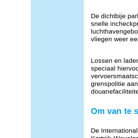
De dichtbije par
snelle incheckp
luchthavengebou
vliegen weer ee
Lossen en lade
speciaal hiervoo
vervoersmaatsch
grenspolitie aa
douanefacilitei
Om van te 
De Internationa