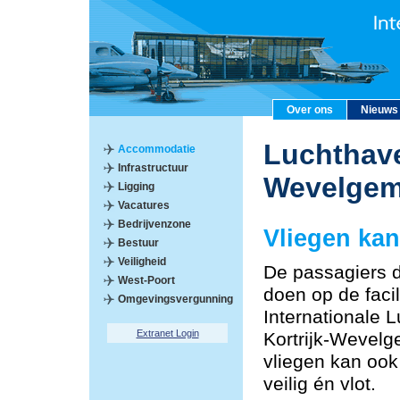
Over ons
Nieuws
Luchthave
Accommodatie
Infrastructuur
Wevelge
Ligging
Vacatures
Bedrijvenzone
Vliegen kan
Bestuur
Veiligheid
De passagiers 
West-Poort
doen op de facil
Omgevingsvergunning
Internationale 
Extranet Login
Kortrijk-Wevelg
vliegen kan oo
veilig én vlot.