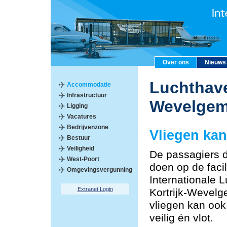
Over ons
Nieuws
Luchthave
Accommodatie
Infrastructuur
Wevelge
Ligging
Vacatures
Bedrijvenzone
Vliegen kan
Bestuur
Veiligheid
De passagiers 
West-Poort
doen op de facil
Omgevingsvergunning
Internationale 
Extranet Login
Kortrijk-Wevelg
vliegen kan oo
veilig én vlot.