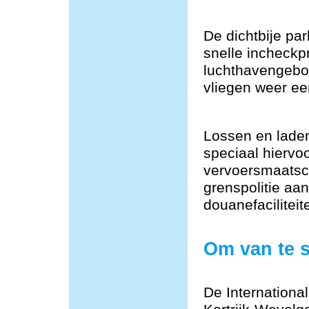
De dichtbije par
snelle incheckp
luchthavengebou
vliegen weer ee
Lossen en lade
speciaal hiervoo
vervoersmaatsch
grenspolitie aa
douanefacilitei
Om van te 
De Internationa