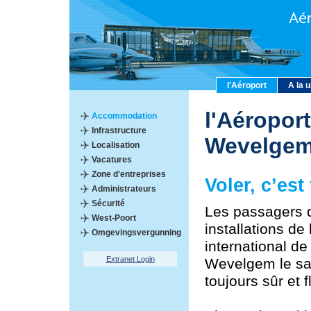
l'Aéroport
A la 
l'Aéroport
Accommodation
Infrastructure
Wevelge
Localisation
Vacatures
Zone d'entreprises
Voler, c’est 
Administrateurs
Sécurité
Les passagers qu
West-Poort
installations de 
Omgevingsvergunning
international de
Extranet Login
Wevelgem le sav
toujours sûr et f