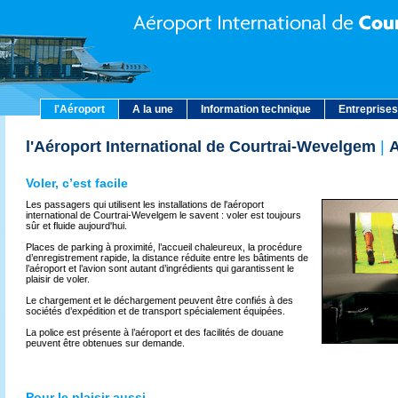
l'Aéroport
A la une
Information technique
Entreprises
l'Aéroport International de Courtrai-Wevelgem
|
A
Voler, c’est facile
Les passagers qui utilisent les installations de l'aéroport
international de Courtrai-Wevelgem le savent : voler est toujours
sûr et fluide aujourd'hui.
Places de parking à proximité
, l’accueil chaleureux, la procédure
d’enregistrement rapide, la distance réduite entre les bâtiments de
l’aéroport et l’avion sont autant d’ingrédients qui garantissent le
plaisir de voler.
Le chargement et le déchargement peuvent être confiés à des
sociétés d’expédition et de transport spécialement équipées.
La police est présente à l’aéroport et des facilités de douane
peuvent être obtenues sur demande.
Pour le plaisir aussi