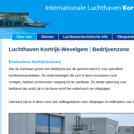
Over ons
Nieuws
Luchtvaarttechnische info
Vliegaan
Luchthaven Kortrijk-Wevelgem
|
Bedrijvenzone
Exclusieve bedrijvenzone
Aan de startbaan grenst een bedrijvenzone die gereserveerd is voor specifieke
luchthavenactiviteiten. De ondernemingen die zich in deze exclusieve zone
vestigen, hebben rechtstreeks toegang tot de startbaan. De ideale oplossing voor
bedrijven die actief zijn in de bouw en/of het onderhoud van vliegtuigen.
Uiteraard zijn er in deze zone ook stallingplaatsen voor vliegtuigen en helikopters van b