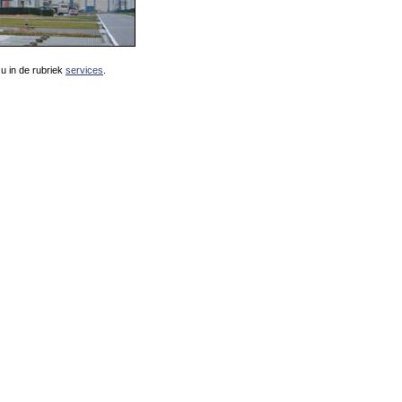
 u in de rubriek
services
.