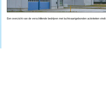
Een overzicht van de verschillende bedrijven met luchtvaartgebonden activiteiten vindt