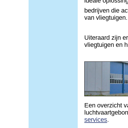
ideale oplossin
bedrijven die ac
van vliegtuigen.
Uiteraard zijn e
vliegtuigen en h
Een overzicht v
luchtvaartgebond
services
.