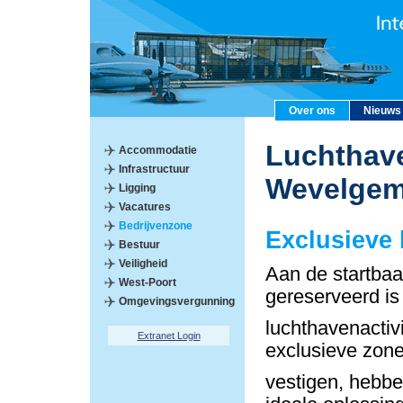
Over ons
Nieuws
Luchthave
Accommodatie
Infrastructuur
Wevelge
Ligging
Vacatures
Bedrijvenzone
Exclusieve
Bestuur
Veiligheid
Aan de startbaa
West-Poort
gereserveerd is
Omgevingsvergunning
luchthavenactiv
Extranet Login
exclusieve zon
vestigen, hebbe