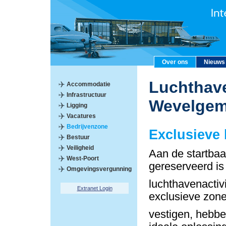
Over ons
Nieuws
Luchthave
Accommodatie
Infrastructuur
Wevelge
Ligging
Vacatures
Bedrijvenzone
Exclusieve
Bestuur
Veiligheid
Aan de startbaa
West-Poort
gereserveerd is
Omgevingsvergunning
luchthavenactiv
Extranet Login
exclusieve zon
vestigen, hebbe