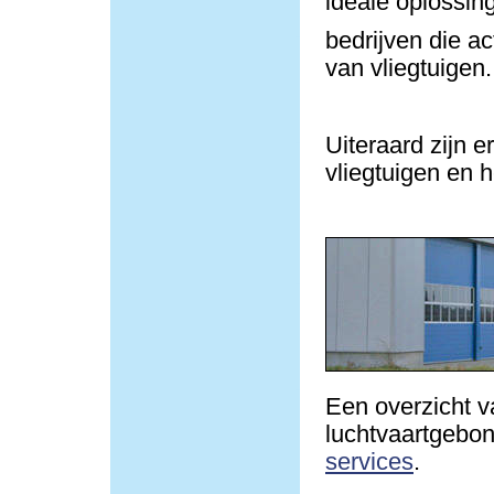
ideale oplossin
bedrijven die ac
van vliegtuigen.
Uiteraard zijn e
vliegtuigen en h
Een overzicht v
luchtvaartgebond
services
.