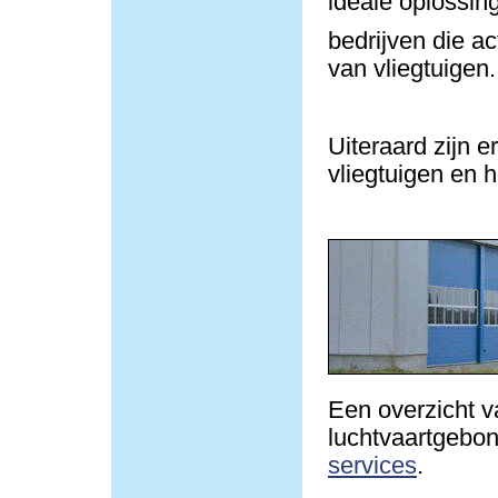
ideale oplossin
bedrijven die ac
van vliegtuigen.
Uiteraard zijn e
vliegtuigen en h
Een overzicht v
luchtvaartgebond
services
.