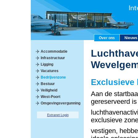
Over ons
Nieuws
Luchthave
Accommodatie
Infrastructuur
Wevelge
Ligging
Vacatures
Bedrijvenzone
Exclusieve
Bestuur
Veiligheid
Aan de startbaa
West-Poort
gereserveerd is
Omgevingsvergunning
luchthavenactiv
Extranet Login
exclusieve zon
vestigen, hebbe