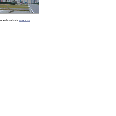
 u in de rubriek
services
.