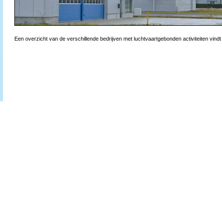
Een overzicht van de verschillende bedrijven met luchtvaartgebonden activiteiten vindt