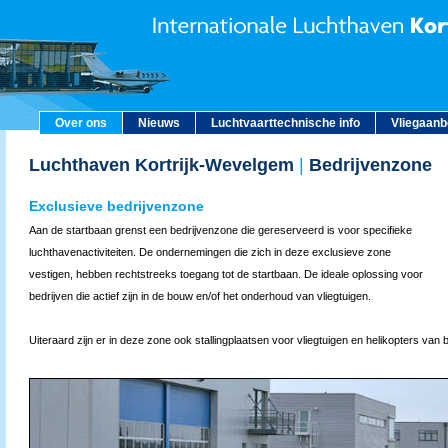
Over ons
Nieuws
Luchtvaarttechnische info
Vliegaan
Luchthaven Kortrijk-Wevelgem
|
Bedrijvenzone
Exclusieve bedrijvenzone
Aan de startbaan grenst een bedrijvenzone die gereserveerd is voor specifieke
luchthavenactiviteiten. De ondernemingen die zich in deze exclusieve zone
vestigen, hebben rechtstreeks toegang tot de startbaan. De ideale oplossing voor
bedrijven die actief zijn in de bouw en/of het onderhoud van vliegtuigen.
Uiteraard zijn er in deze zone ook stallingplaatsen voor vliegtuigen en helikopters van b