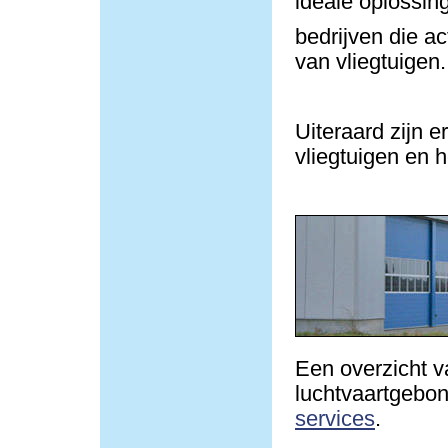
ideale oplossin
bedrijven die ac
van vliegtuigen.
Uiteraard zijn e
vliegtuigen en h
Een overzicht v
luchtvaartgebond
services
.