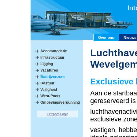
Over ons
Nieuws
Luchthave
Accommodatie
Infrastructuur
Wevelge
Ligging
Vacatures
Bedrijvenzone
Exclusieve
Bestuur
Veiligheid
Aan de startbaa
West-Poort
gereserveerd is
Omgevingsvergunning
luchthavenactiv
Extranet Login
exclusieve zon
vestigen, hebbe