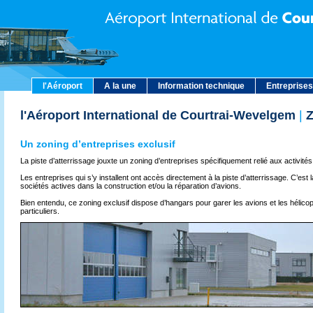
l'Aéroport
A la une
Information technique
Entreprises
l'Aéroport International de Courtrai-Wevelgem
|
Z
Un zoning d’entreprises exclusif
La piste d’atterrissage jouxte un zoning d’entreprises spécifiquement relié aux activité
Les entreprises qui s’y installent ont accès directement à la piste d’atterrissage. C’est l
sociétés actives dans la construction et/ou la réparation d’avions.
Bien entendu, ce zoning exclusif dispose d’hangars pour garer les avions et les hélico
particuliers.