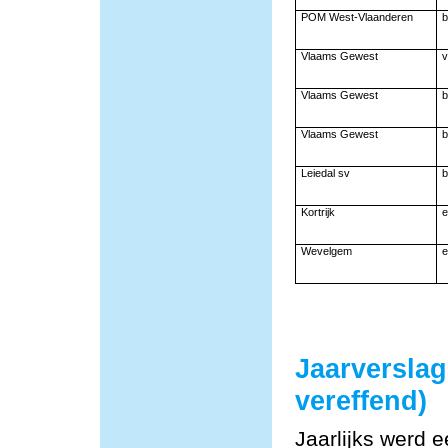
POM West-Vlaanderen
b
Vlaams Gewest
v
Vlaams Gewest
b
Vlaams Gewest
b
Leiedal sv
b
Kortrijk
e
Wevelgem
e
Jaarversla
vereffend)
Jaarlijks werd 