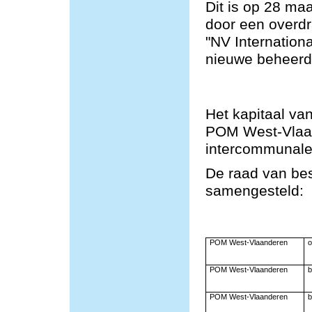
Dit is op 28 ma
door een overd
"NV Internation
nieuwe beheerde
Het kapitaal va
POM West-Vlaa
intercommunale
De raad van bes
samengesteld:
POM West-Vlaanderen
o
POM West-Vlaanderen
b
POM West-Vlaanderen
b