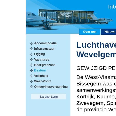
Over ons
Nieuws
Luchthave
Accommodatie
Infrastructuur
Wevelge
Ligging
Vacatures
Bedrijvenzone
GEWIJZIGD PE
Bestuur
Veiligheid
De West-Vlaams
West-Poort
Bissegem was e
Omgevingsvergunning
samenwerkings
Kortrijk, Kuurn
Extranet Login
Zwevegem, Spie
de provincie We