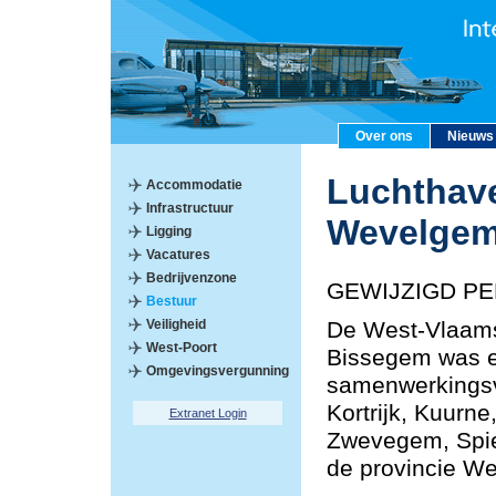
Over ons
Nieuws
Luchthave
Accommodatie
Infrastructuur
Wevelge
Ligging
Vacatures
Bedrijvenzone
GEWIJZIGD PE
Bestuur
Veiligheid
De West-Vlaams
West-Poort
Bissegem was e
Omgevingsvergunning
samenwerkings
Kortrijk, Kuurn
Extranet Login
Zwevegem, Spie
de provincie We