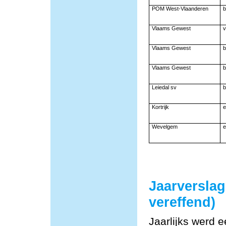
POM West-Vlaanderen
b
Vlaams Gewest
v
Vlaams Gewest
b
Vlaams Gewest
b
Leiedal sv
b
Kortrijk
e
Wevelgem
e
Jaarversla
vereffend)
Jaarlijks werd 