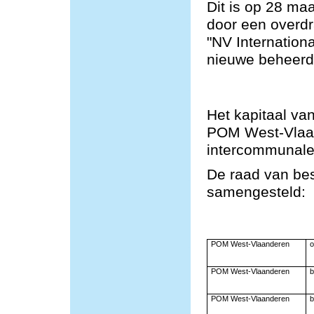
Dit is op 28 ma
door een overd
"NV Internation
nieuwe beheerde
Het kapitaal va
POM West-Vlaa
intercommunale
De raad van bes
samengesteld:
POM West-Vlaanderen
o
POM West-Vlaanderen
b
POM West-Vlaanderen
b