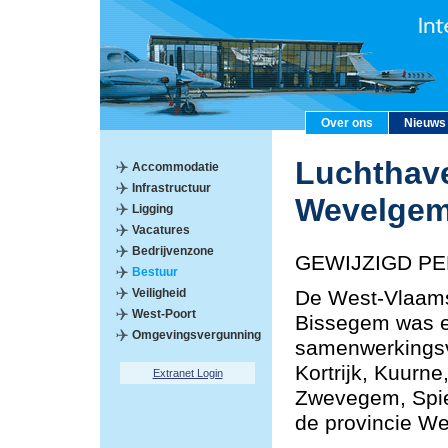
Over ons
Nieuws
Luchthave
Accommodatie
Infrastructuur
Wevelge
Ligging
Vacatures
Bedrijvenzone
GEWIJZIGD PE
Bestuur
Veiligheid
De West-Vlaams
West-Poort
Bissegem was e
Omgevingsvergunning
samenwerkings
Kortrijk, Kuurn
Extranet Login
Zwevegem, Spie
de provincie We