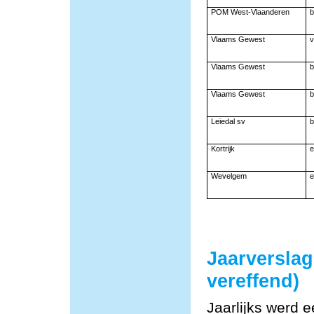
POM West-Vlaanderen
b
Vlaams Gewest
v
Vlaams Gewest
b
Vlaams Gewest
b
Leiedal sv
b
Kortrijk
e
Wevelgem
e
Jaarversla
vereffend)
Jaarlijks werd 