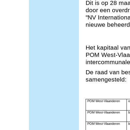
Dit is op 28 ma
door een overd
"NV Internation
nieuwe beheerde
Het kapitaal va
POM West-Vlaa
intercommunale
De raad van bes
samengesteld:
POM West-Vlaanderen
o
POM West-Vlaanderen
b
POM West-Vlaanderen
b