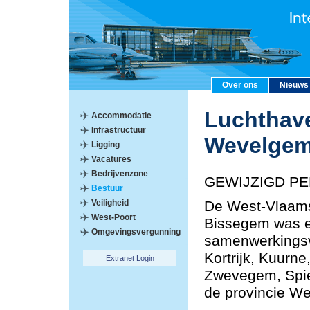
Over ons
Nieuws
Luchthave
Accommodatie
Infrastructuur
Wevelge
Ligging
Vacatures
Bedrijvenzone
GEWIJZIGD PE
Bestuur
Veiligheid
De West-Vlaams
West-Poort
Bissegem was e
Omgevingsvergunning
samenwerkings
Kortrijk, Kuurn
Extranet Login
Zwevegem, Spie
de provincie We