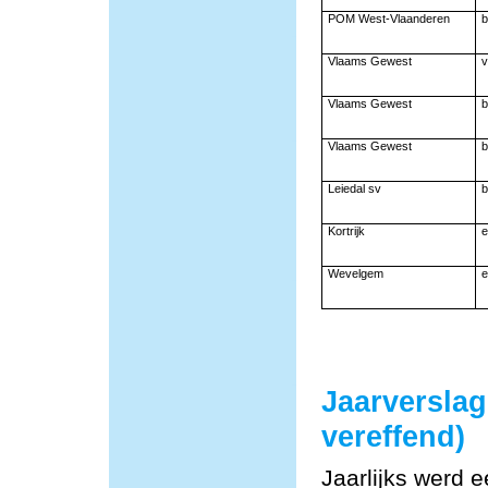
POM West-Vlaanderen
b
Vlaams Gewest
v
Vlaams Gewest
b
Vlaams Gewest
b
Leiedal sv
b
Kortrijk
e
Wevelgem
e
Jaarversla
vereffend)
Jaarlijks werd 