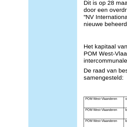
Dit is op 28 ma
door een overd
"NV Internation
nieuwe beheerde
Het kapitaal va
POM West-Vlaa
intercommunale
De raad van bes
samengesteld:
POM West-Vlaanderen
o
POM West-Vlaanderen
b
POM West-Vlaanderen
b