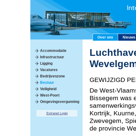
Over ons
Nieuws
Luchthave
Accommodatie
Infrastructuur
Wevelge
Ligging
Vacatures
Bedrijvenzone
GEWIJZIGD PE
Bestuur
Veiligheid
De West-Vlaams
West-Poort
Bissegem was e
Omgevingsvergunning
samenwerkings
Kortrijk, Kuurn
Extranet Login
Zwevegem, Spie
de provincie We