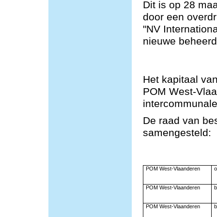
Dit is op 28 ma
door een overd
"NV Internation
nieuwe beheerde
Het kapitaal va
POM West-Vlaa
intercommunale
De raad van bes
samengesteld:
POM West-Vlaanderen
o
POM West-Vlaanderen
b
POM West-Vlaanderen
b