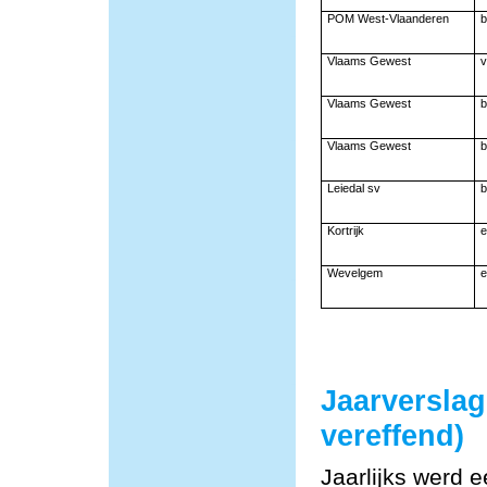
POM West-Vlaanderen
b
Vlaams Gewest
v
Vlaams Gewest
b
Vlaams Gewest
b
Leiedal sv
b
Kortrijk
e
Wevelgem
e
Jaarversla
vereffend)
Jaarlijks werd 