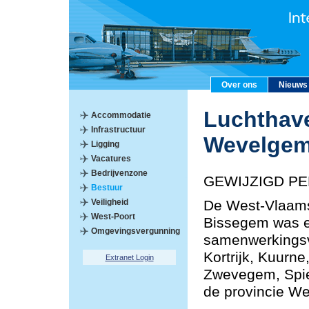
Over ons
Nieuws
Luchthave
Accommodatie
Infrastructuur
Wevelge
Ligging
Vacatures
Bedrijvenzone
GEWIJZIGD PE
Bestuur
Veiligheid
De West-Vlaams
West-Poort
Bissegem was e
Omgevingsvergunning
samenwerkings
Kortrijk, Kuurn
Extranet Login
Zwevegem, Spie
de provincie We