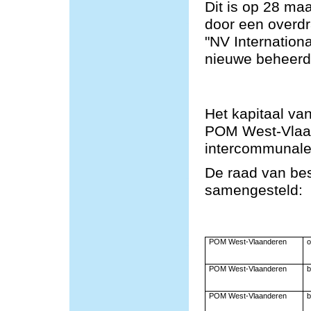
Dit is op 28 ma
door een overd
"NV Internation
nieuwe beheerde
Het kapitaal va
POM West-Vlaa
intercommunale
De raad van bes
samengesteld:
POM West-Vlaanderen
o
POM West-Vlaanderen
b
POM West-Vlaanderen
b