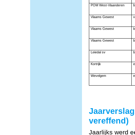
POM West-Vlaanderen
b
Vlaams Gewest
v
Vlaams Gewest
b
Vlaams Gewest
b
Leiedal sv
b
Kortrijk
e
Wevelgem
e
Jaarversla
vereffend)
Jaarlijks werd 