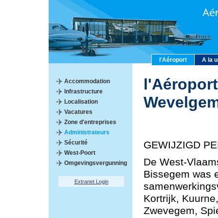
l'Aéroport
A la 
l'Aéroport
Accommodation
Infrastructure
Wevelge
Localisation
Vacatures
Zone d'entreprises
Administrateurs
Sécurité
GEWIJZIGD PE
West-Poort
De West-Vlaams
Omgevingsvergunning
Bissegem was e
Extranet Login
samenwerkings
Kortrijk, Kuurn
Zwevegem, Spie