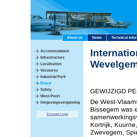
About us
News
Technical info
Internatio
Accommodation
Infrastructure
Wevelge
Localisation
Vacatures
Industrial Park
Board
Safety
GEWIJZIGD PE
West-Poort
De West-Vlaams
Omgevingsvergunning
Bissegem was e
Extranet Login
samenwerkings
Kortrijk, Kuurn
Zwevegem, Spie