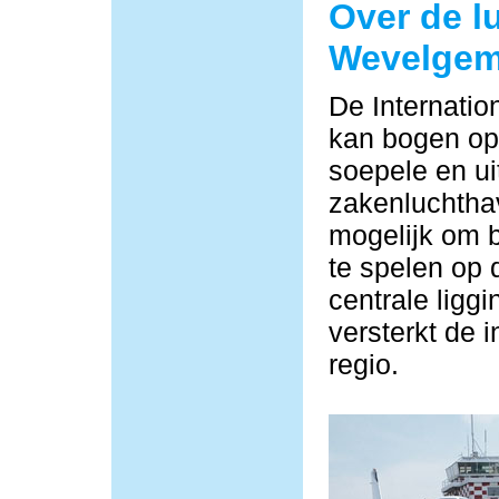
Over de l
Wevelge
De Internati
kan bogen op 
soepele en ui
zakenluchtha
mogelijk om b
te spelen op 
centrale ligg
versterkt de i
regio.