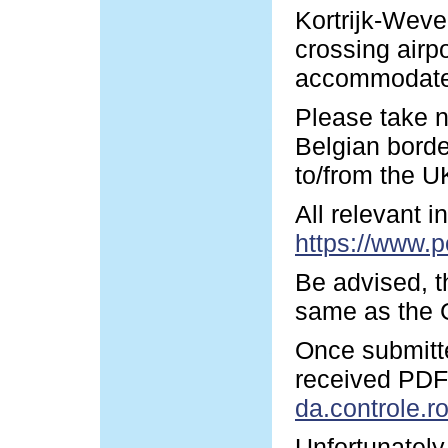
Kortrijk-Wevel
crossing airp
accommodate y
Please take n
Belgian borde
to/from the U
All relevant 
https://www.p
Be advised, t
same as the G
Once submitte
received PDF-
da.controle.r
Unfortunately 