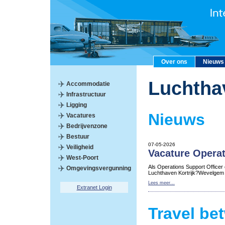
Over ons
Nieuws
Luchtha
Accommodatie
Infrastructuur
Ligging
Nieuws
Vacatures
Bedrijvenzone
Bestuur
07-05-2026
Veiligheid
Vacature Operat
West-Poort
Als Operations Support Officer
Omgevingsvergunning
Luchthaven Kortrijk?Wevelgem
Lees meer...
Extranet Login
Travel be