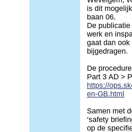
is dit mogeli
baan 06.
De publicatie
werk en inspa
gaat dan ook 
bijgedragen.
De procedures
Part 3 AD > 
https://ops.s
en-GB.html
Samen met de
‘safety briefi
op de specif