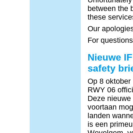
between the b
these service
Our apologies
For questions
Nieuwe IF
safety bri
Op 8 oktober
RWY 06 offici
Deze nieuwe
voortaan moge
landen wannee
is een primeu
Wevelgem, vo