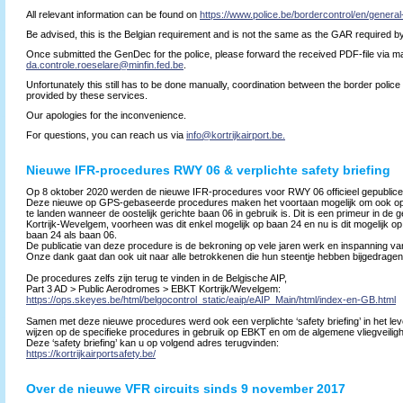
All relevant information can be found on
https://www.police.be/bordercontrol/en/general
Be advised, this is the Belgian requirement and is not the same as the GAR required by
Once submitted the GenDec for the police, please forward the received PDF-file via ma
da.controle.roeselare@minfin.fed.be
.
Unfortunately this still has to be done manually, coordination between the border polic
provided by these services.
Our apologies for the inconvenience.
For questions, you can reach us via
info@kortrijkairport.be.
Nieuwe IFR-procedures RWY 06 & verplichte safety briefing
Op 8 oktober 2020 werden de nieuwe IFR-procedures voor RWY 06 officieel gepublice
Deze nieuwe op GPS-gebaseerde procedures maken het voortaan mogelijk om ook op i
te landen wanneer de oostelijk gerichte baan 06 in gebruik is. Dit is een primeur in de
Kortrijk-Wevelgem, voorheen was dit enkel mogelijk op baan 24 en nu is dit mogelijk o
baan 24 als baan 06.
De publicatie van deze procedure is de bekroning op vele jaren werk en inspanning van
Onze dank gaat dan ook uit naar alle betrokkenen die hun steentje hebben bijgedragen
De procedures zelfs zijn terug te vinden in de Belgische AIP,
Part 3 AD > Public Aerodromes > EBKT Kortrijk/Wevelgem:
https://ops.skeyes.be/html/belgocontrol_static/eaip/eAIP_Main/html/index-en-GB.html
Samen met deze nieuwe procedures werd ook een verplichte ‘safety briefing’ in het lev
wijzen op de specifieke procedures in gebruik op EBKT en om de algemene vliegveilig
Deze ‘safety briefing’ kan u op volgend adres terugvinden:
https://kortrijkairportsafety.be/
Over de nieuwe VFR circuits sinds 9 november 2017