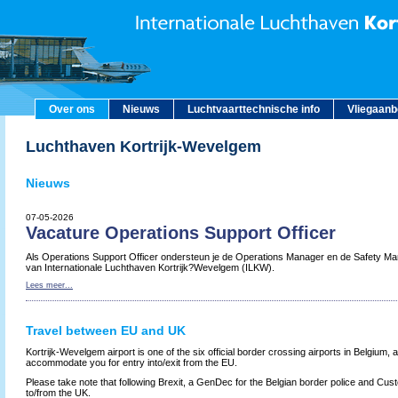
Over ons
Nieuws
Luchtvaarttechnische info
Vliegaan
Luchthaven Kortrijk-Wevelgem
Nieuws
07-05-2026
Vacature Operations Support Officer
Als Operations Support Officer ondersteun je de Operations Manager en de Safety Man
van Internationale Luchthaven Kortrijk?Wevelgem (ILKW).
Lees meer...
Travel between EU and UK
Kortrijk-Wevelgem airport is one of the six official border crossing airports in Belgium,
accommodate you for entry into/exit from the EU.
Please take note that following Brexit, a GenDec for the Belgian border police and Cust
to/from the UK.