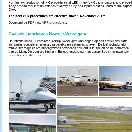
For the re-introduction of IFR procedures at EBKT, new VFR traffic circuits and proc
They are the result of an extensive safety study and inputs from all users at the airpor
CAA.
The new VFR procedures are effective since 9 November 2017!
Download de
PDF new VFR procedures
.
Over de luchthaven Kortrijk-Wevelgem
De Internationale Luchthaven Kortrijk-Wevelgem kan bogen op een sterke reputatie
als snelle, soepele en uiterst vlot bereikbare zakenluchthaven. De kleinschaligheid
maakt het mogelijk om buitengewoon flexibel en efficiënt in te spelen op de behoeften
van de klant. De centrale ligging in Europa ondersteunt en versterkt de internationale
uitstraling van de regio.