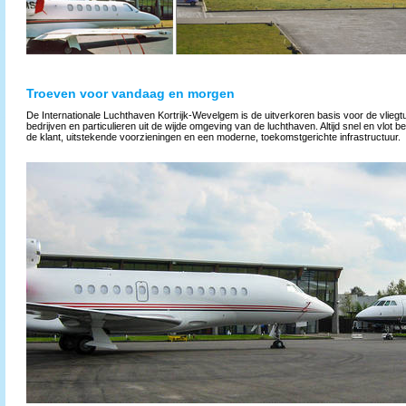
Troeven voor vandaag en morgen
De Internationale Luchthaven Kortrijk-Wevelgem is de uitverkoren basis voor de vliegtu
bedrijven en particulieren uit de wijde omgeving van de luchthaven. Altijd snel en vlot b
de klant, uitstekende voorzieningen en een moderne, toekomstgerichte infrastructuur.