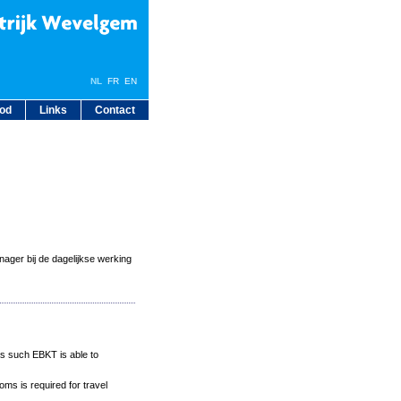
NL
FR
EN
bod
Links
Contact
ager bij de dagelijkse werking
 as such EBKT is able to
oms is required for travel