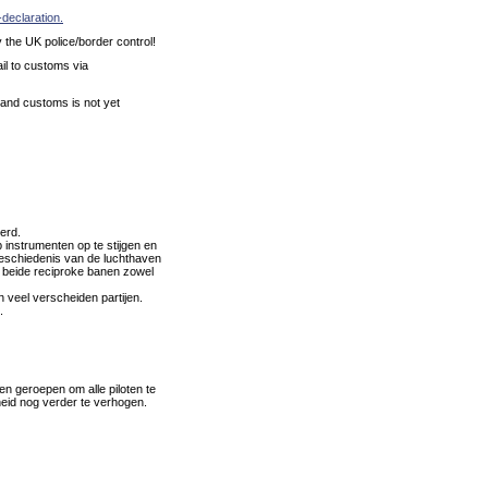
-declaration.
 the UK police/border control!
il to customs via
e and customs is not yet
erd.
nstrumenten op te stijgen en
 geschiedenis van de luchthaven
p beide reciproke banen zowel
 veel verscheiden partijen.
.
en geroepen om alle piloten te
heid nog verder te verhogen.