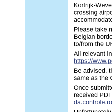
Kortrijk-Wevel
crossing airp
accommodate y
Please take n
Belgian borde
to/from the U
All relevant 
https://www.p
Be advised, t
same as the G
Once submitte
received PDF-
da.controle.r
Unfortunately 