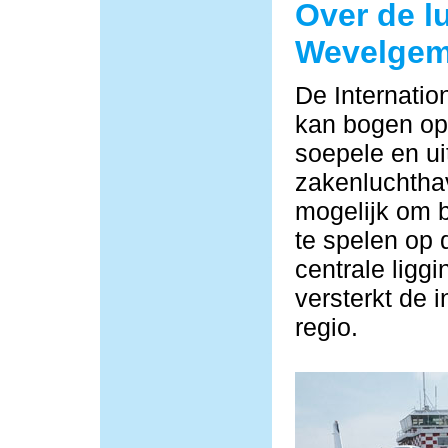
Over de l
Wevelge
De Internati
kan bogen op 
soepele en ui
zakenluchtha
mogelijk om b
te spelen op 
centrale ligg
versterkt de i
regio.