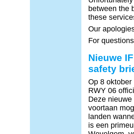
between the b
these service
Our apologies
For questions
Nieuwe IF
safety bri
Op 8 oktober
RWY 06 offici
Deze nieuwe
voortaan moge
landen wannee
is een primeu
Wevelgem, vo