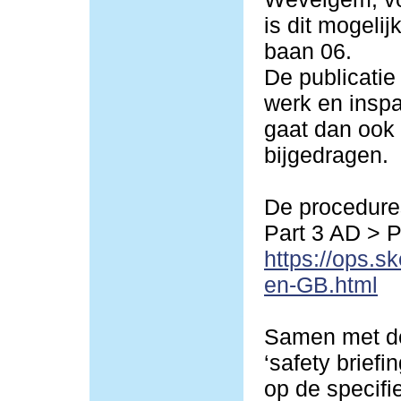
is dit mogeli
baan 06.
De publicatie
werk en inspa
gaat dan ook 
bijgedragen.
De procedures
Part 3 AD > 
https://ops.s
en-GB.html
Samen met de
‘safety briefi
op de specif