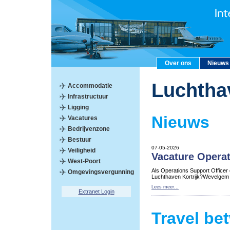
Over ons
Nieuws
Luchtha
Accommodatie
Infrastructuur
Ligging
Nieuws
Vacatures
Bedrijvenzone
Bestuur
07-05-2026
Veiligheid
Vacature Operat
West-Poort
Als Operations Support Officer
Omgevingsvergunning
Luchthaven Kortrijk?Wevelgem
Lees meer...
Extranet Login
Travel be