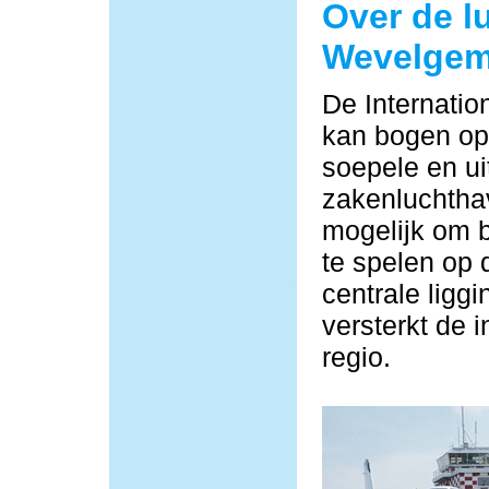
Over de l
Wevelge
De Internati
kan bogen op 
soepele en ui
zakenluchtha
mogelijk om b
te spelen op 
centrale ligg
versterkt de i
regio.