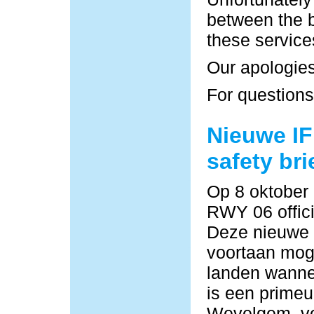
between the b
these service
Our apologies
For questions
Nieuwe IF
safety bri
Op 8 oktober
RWY 06 offici
Deze nieuwe
voortaan moge
landen wannee
is een primeu
Wevelgem, vo