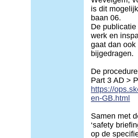
is dit mogeli
baan 06.
De publicatie
werk en inspa
gaat dan ook 
bijgedragen.
De procedures
Part 3 AD > 
https://ops.s
en-GB.html
Samen met de
‘safety briefi
op de specif