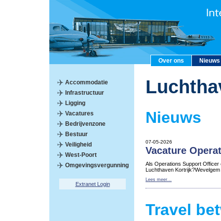
Over ons
Nieuws
Luchtha
Accommodatie
Infrastructuur
Ligging
Nieuws
Vacatures
Bedrijvenzone
Bestuur
07-05-2026
Veiligheid
Vacature Operat
West-Poort
Als Operations Support Officer
Omgevingsvergunning
Luchthaven Kortrijk?Wevelgem
Lees meer...
Extranet Login
Travel be