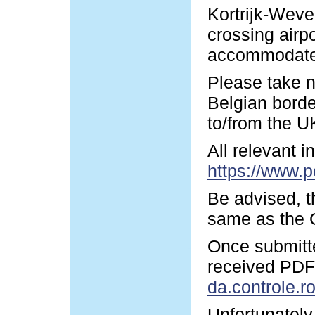
Kortrijk-Wevel
crossing airp
accommodate y
Please take n
Belgian borde
to/from the U
All relevant 
https://www.p
Be advised, t
same as the G
Once submitte
received PDF-
da.controle.r
Unfortunately 