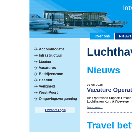
Over ons
Nieuws
Luchtha
Accommodatie
Infrastructuur
Ligging
Nieuws
Vacatures
Bedrijvenzone
Bestuur
07-05-2026
Veiligheid
Vacature Operat
West-Poort
Als Operations Support Officer
Omgevingsvergunning
Luchthaven Kortrijk?Wevelgem
Lees meer...
Extranet Login
Travel be