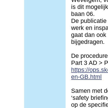
is dit mogeli
baan 06.
De publicatie
werk en inspa
gaat dan ook 
bijgedragen.
De procedures
Part 3 AD > 
https://ops.s
en-GB.html
Samen met de
‘safety briefi
op de specif