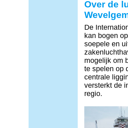
Over de l
Wevelge
De Internati
kan bogen op 
soepele en ui
zakenluchtha
mogelijk om b
te spelen op 
centrale ligg
versterkt de i
regio.