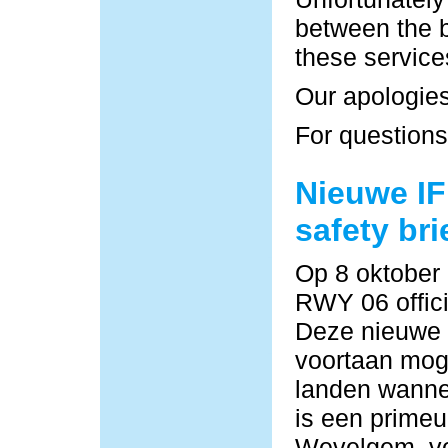
between the b
these service
Our apologies
For questions
Nieuwe IF
safety bri
Op 8 oktober
RWY 06 offici
Deze nieuwe
voortaan moge
landen wannee
is een primeu
Wevelgem, vo