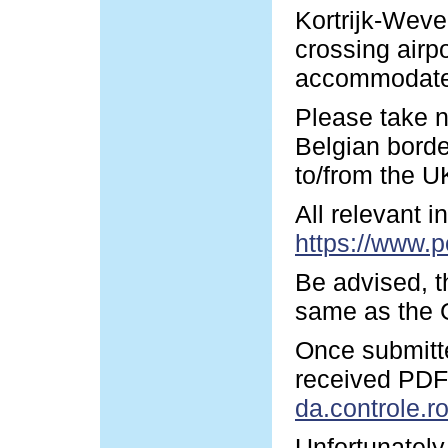
Kortrijk-Wevel
crossing airp
accommodate y
Please take n
Belgian borde
to/from the U
All relevant 
https://www.p
Be advised, t
same as the G
Once submitte
received PDF-
da.controle.r
Unfortunately 