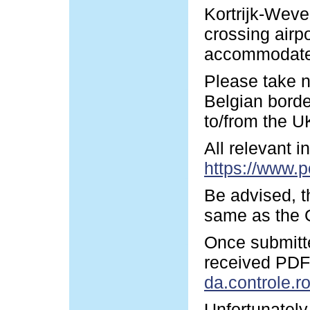
Kortrijk-Wevel
crossing airp
accommodate y
Please take n
Belgian borde
to/from the U
All relevant 
https://www.p
Be advised, t
same as the G
Once submitte
received PDF-
da.controle.r
Unfortunately 