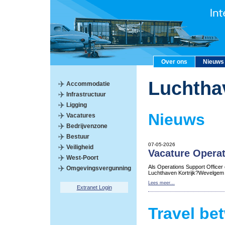
Over ons
Nieuws
Luchtha
Accommodatie
Infrastructuur
Ligging
Nieuws
Vacatures
Bedrijvenzone
Bestuur
07-05-2026
Veiligheid
Vacature Operat
West-Poort
Als Operations Support Officer
Omgevingsvergunning
Luchthaven Kortrijk?Wevelgem
Lees meer...
Extranet Login
Travel be