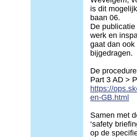
is dit mogeli
baan 06.
De publicatie
werk en inspa
gaat dan ook 
bijgedragen.
De procedures
Part 3 AD > 
https://ops.s
en-GB.html
Samen met de
‘safety briefi
op de specif