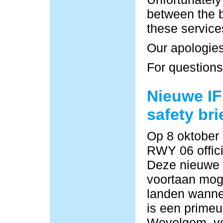
between the b
these service
Our apologies
For questions
Nieuwe IF
safety bri
Op 8 oktober
RWY 06 offici
Deze nieuwe
voortaan moge
landen wannee
is een primeu
Wevelgem, vo