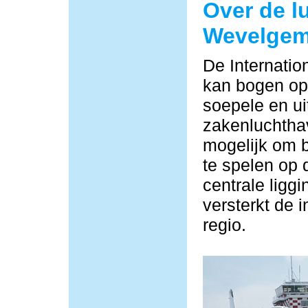
Over de l
Wevelge
De Internati
kan bogen op 
soepele en ui
zakenluchtha
mogelijk om b
te spelen op 
centrale ligg
versterkt de i
regio.