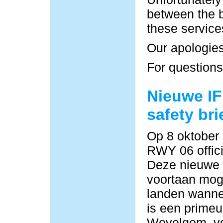
between the b
these service
Our apologies
For questions
Nieuwe IF
safety bri
Op 8 oktober
RWY 06 offici
Deze nieuwe
voortaan moge
landen wannee
is een primeu
Wevelgem, vo