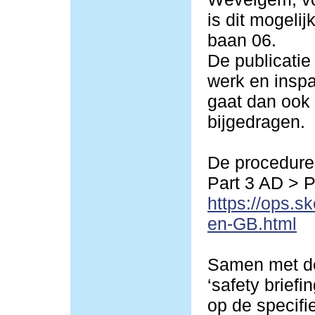
is dit mogeli
baan 06.
De publicatie
werk en inspa
gaat dan ook 
bijgedragen.
De procedures
Part 3 AD > 
https://ops.s
en-GB.html
Samen met de
‘safety briefi
op de specif