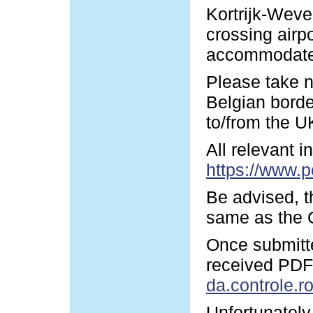
Kortrijk-Wevel
crossing airp
accommodate y
Please take n
Belgian borde
to/from the U
All relevant 
https://www.p
Be advised, t
same as the G
Once submitte
received PDF-
da.controle.r
Unfortunately 