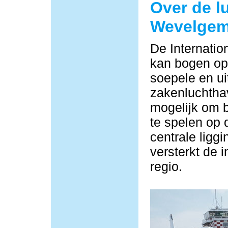
Over de l
Wevelge
De Internati
kan bogen op 
soepele en ui
zakenluchtha
mogelijk om b
te spelen op 
centrale ligg
versterkt de i
regio.