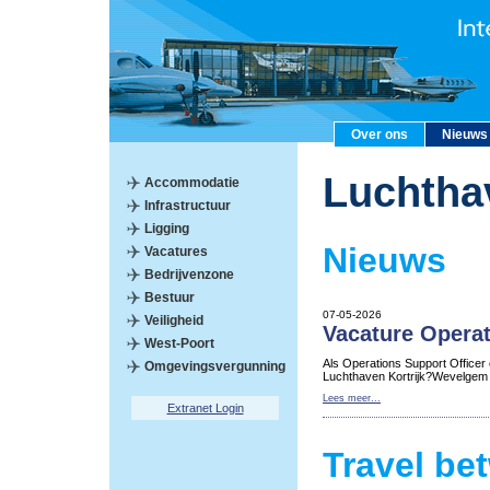
Over ons
Nieuws
Luchtha
Accommodatie
Infrastructuur
Ligging
Nieuws
Vacatures
Bedrijvenzone
Bestuur
07-05-2026
Veiligheid
Vacature Operat
West-Poort
Als Operations Support Officer
Omgevingsvergunning
Luchthaven Kortrijk?Wevelgem
Lees meer...
Extranet Login
Travel be