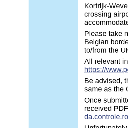
Kortrijk-Wevel
crossing airp
accommodate y
Please take n
Belgian borde
to/from the U
All relevant 
https://www.p
Be advised, t
same as the G
Once submitte
received PDF-
da.controle.r
Unfortunately 