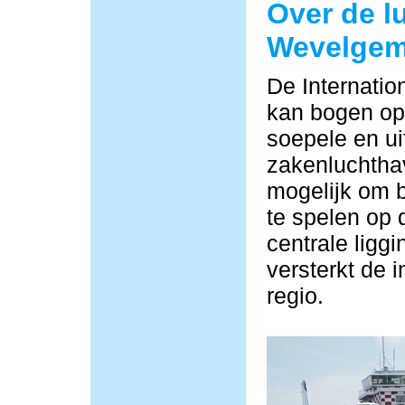
Over de l
Wevelge
De Internati
kan bogen op 
soepele en ui
zakenluchtha
mogelijk om b
te spelen op 
centrale ligg
versterkt de i
regio.