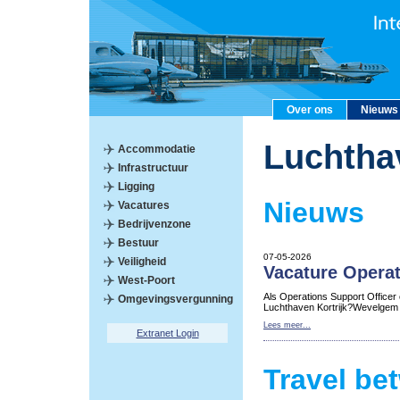
Over ons
Nieuws
Luchtha
Accommodatie
Infrastructuur
Ligging
Nieuws
Vacatures
Bedrijvenzone
Bestuur
07-05-2026
Veiligheid
Vacature Operat
West-Poort
Als Operations Support Officer
Omgevingsvergunning
Luchthaven Kortrijk?Wevelgem
Lees meer...
Extranet Login
Travel be