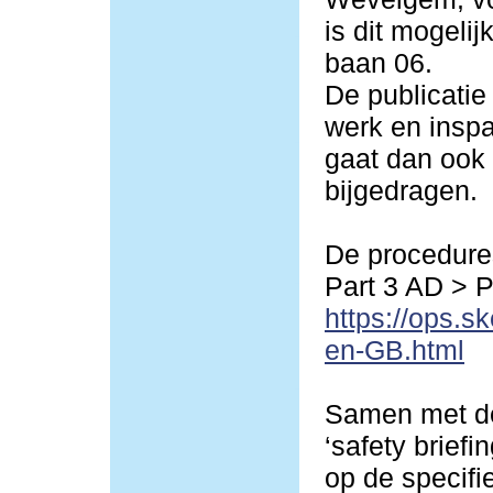
is dit mogeli
baan 06.
De publicatie
werk en inspa
gaat dan ook 
bijgedragen.
De procedures
Part 3 AD > 
https://ops.s
en-GB.html
Samen met de
‘safety briefi
op de specif