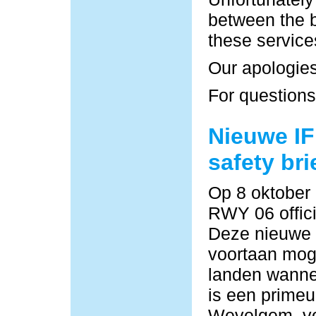
between the b
these service
Our apologies
For questions
Nieuwe IF
safety bri
Op 8 oktober
RWY 06 offici
Deze nieuwe
voortaan moge
landen wannee
is een primeu
Wevelgem, vo