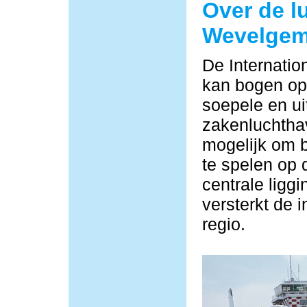
Over de l
Wevelge
De Internati
kan bogen op 
soepele en ui
zakenluchtha
mogelijk om b
te spelen op 
centrale ligg
versterkt de i
regio.