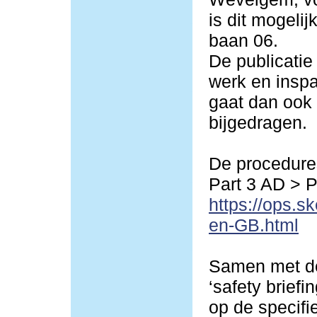
is dit mogeli
baan 06.
De publicatie
werk en inspa
gaat dan ook 
bijgedragen.
De procedures
Part 3 AD > 
https://ops.s
en-GB.html
Samen met de
‘safety briefi
op de specif