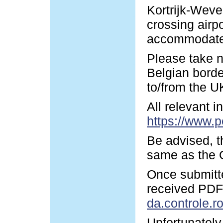
Kortrijk-Wevel
crossing airp
accommodate y
Please take n
Belgian borde
to/from the U
All relevant 
https://www.p
Be advised, t
same as the G
Once submitte
received PDF-
da.controle.r
Unfortunately 