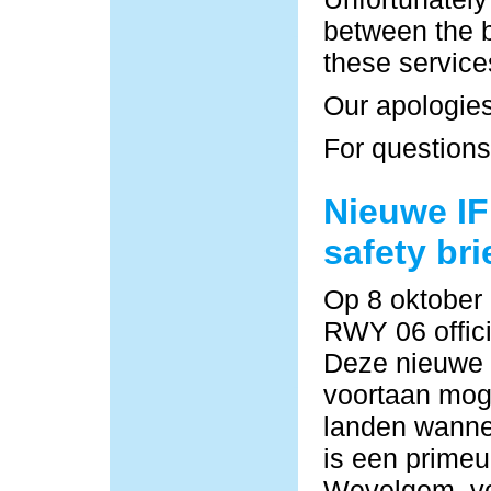
between the b
these service
Our apologies
For questions
Nieuwe IF
safety bri
Op 8 oktober
RWY 06 offici
Deze nieuwe
voortaan moge
landen wannee
is een primeu
Wevelgem, vo