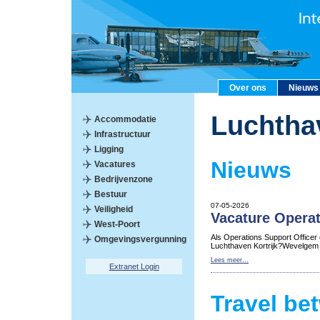
Over ons
Nieuws
Luchtha
Accommodatie
Infrastructuur
Ligging
Nieuws
Vacatures
Bedrijvenzone
Bestuur
07-05-2026
Veiligheid
Vacature Operat
West-Poort
Als Operations Support Officer
Omgevingsvergunning
Luchthaven Kortrijk?Wevelgem
Lees meer...
Extranet Login
Travel be