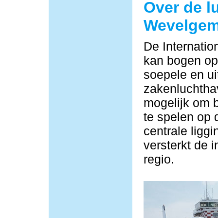
Over de l
Wevelge
De Internati
kan bogen op 
soepele en ui
zakenluchtha
mogelijk om b
te spelen op 
centrale ligg
versterkt de i
regio.