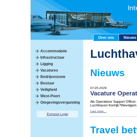
Over ons
Nieuws
Luchtha
Accommodatie
Infrastructuur
Ligging
Nieuws
Vacatures
Bedrijvenzone
Bestuur
07-05-2026
Veiligheid
Vacature Operat
West-Poort
Als Operations Support Officer
Omgevingsvergunning
Luchthaven Kortrijk?Wevelgem
Lees meer...
Extranet Login
Travel be