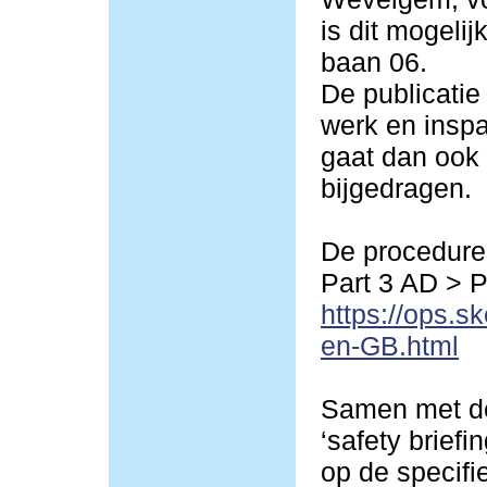
is dit mogeli
baan 06.
De publicatie
werk en inspa
gaat dan ook 
bijgedragen.
De procedures
Part 3 AD > 
https://ops.s
en-GB.html
Samen met de
‘safety briefi
op de specif