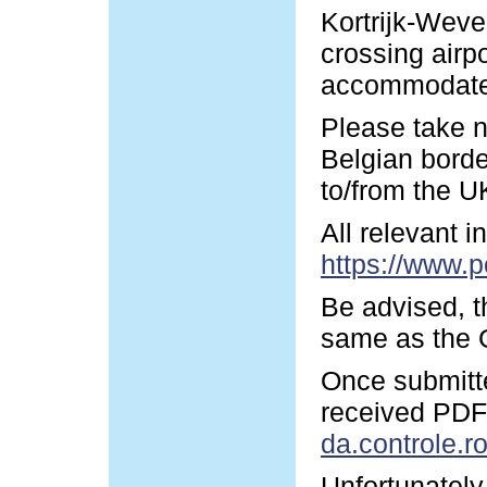
Kortrijk-Wevel
crossing airp
accommodate y
Please take n
Belgian borde
to/from the U
All relevant 
https://www.p
Be advised, t
same as the G
Once submitte
received PDF-
da.controle.r
Unfortunately 