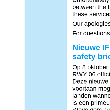
between the b
these service
Our apologies
For questions
Nieuwe IF
safety bri
Op 8 oktober
RWY 06 offici
Deze nieuwe
voortaan moge
landen wannee
is een primeu
Wevelgem, vo