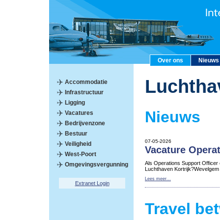
Over ons
Nieuws
Luchtha
Accommodatie
Infrastructuur
Ligging
Nieuws
Vacatures
Bedrijvenzone
Bestuur
07-05-2026
Veiligheid
Vacature Operat
West-Poort
Als Operations Support Officer
Omgevingsvergunning
Luchthaven Kortrijk?Wevelgem
Lees meer...
Extranet Login
Travel be