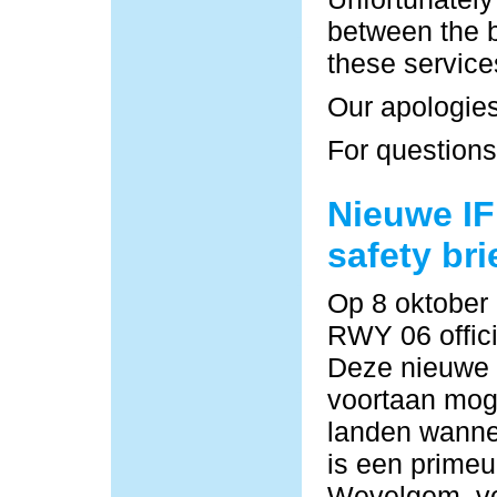
between the b
these service
Our apologies
For questions
Nieuwe IF
safety bri
Op 8 oktober
RWY 06 offici
Deze nieuwe
voortaan moge
landen wannee
is een primeu
Wevelgem, vo