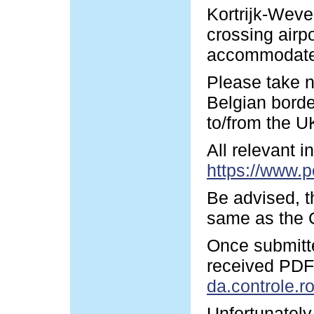
Kortrijk-Wevel
crossing airp
accommodate y
Please take n
Belgian borde
to/from the U
All relevant 
https://www.p
Be advised, t
same as the G
Once submitte
received PDF-
da.controle.r
Unfortunately 