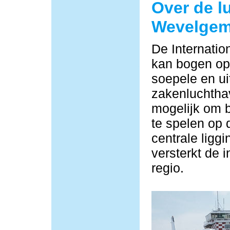
Over de l
Wevelge
De Internati
kan bogen op 
soepele en ui
zakenluchtha
mogelijk om b
te spelen op 
centrale ligg
versterkt de i
regio.