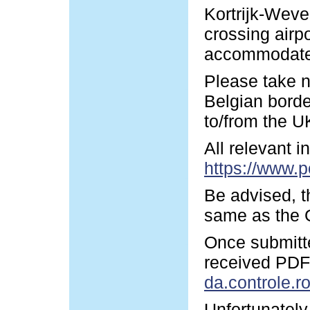
Kortrijk-Wevel
crossing airp
accommodate y
Please take n
Belgian borde
to/from the U
All relevant 
https://www.p
Be advised, t
same as the G
Once submitte
received PDF-
da.controle.r
Unfortunately 