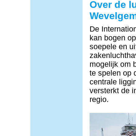
Over de l
Wevelge
De Internati
kan bogen op 
soepele en ui
zakenluchtha
mogelijk om b
te spelen op 
centrale ligg
versterkt de i
regio.