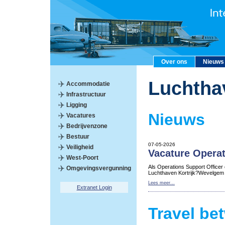
Over ons
Nieuws
Luchtha
Accommodatie
Infrastructuur
Ligging
Nieuws
Vacatures
Bedrijvenzone
Bestuur
07-05-2026
Veiligheid
Vacature Operat
West-Poort
Als Operations Support Officer
Omgevingsvergunning
Luchthaven Kortrijk?Wevelgem
Lees meer...
Extranet Login
Travel be