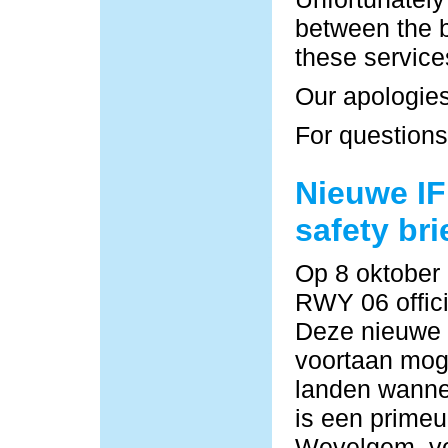
between the b
these service
Our apologies
For questions
Nieuwe IF
safety bri
Op 8 oktober
RWY 06 offici
Deze nieuwe
voortaan moge
landen wannee
is een primeu
Wevelgem, vo