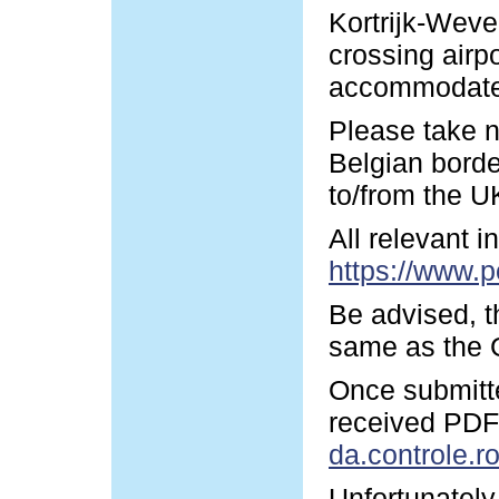
Kortrijk-Wevel
crossing airp
accommodate y
Please take n
Belgian borde
to/from the U
All relevant 
https://www.p
Be advised, t
same as the G
Once submitte
received PDF-
da.controle.r
Unfortunately 