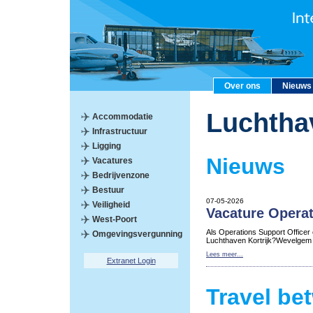
Over ons
Nieuws
Luchtha
Accommodatie
Infrastructuur
Ligging
Nieuws
Vacatures
Bedrijvenzone
Bestuur
07-05-2026
Veiligheid
Vacature Operat
West-Poort
Als Operations Support Officer
Omgevingsvergunning
Luchthaven Kortrijk?Wevelgem
Lees meer...
Extranet Login
Travel be