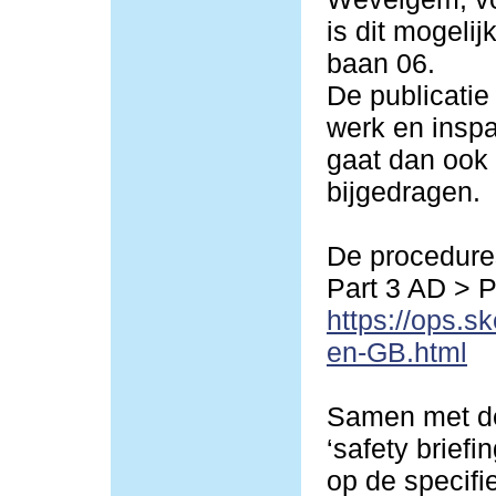
is dit mogeli
baan 06.
De publicatie
werk en inspa
gaat dan ook 
bijgedragen.
De procedures
Part 3 AD > 
https://ops.s
en-GB.html
Samen met de
‘safety briefi
op de specif