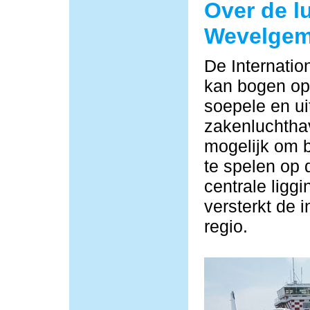
Over de l
Wevelge
De Internati
kan bogen op 
soepele en ui
zakenluchtha
mogelijk om b
te spelen op 
centrale ligg
versterkt de i
regio.