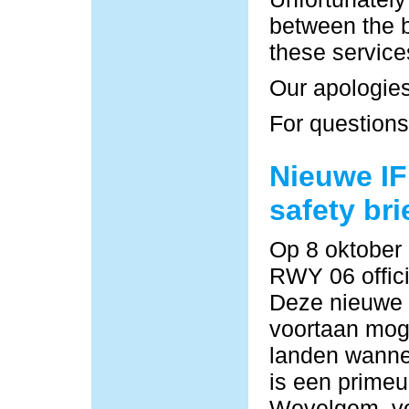
between the b
these service
Our apologies
For questions
Nieuwe IF
safety bri
Op 8 oktober
RWY 06 offici
Deze nieuwe
voortaan moge
landen wannee
is een primeu
Wevelgem, vo