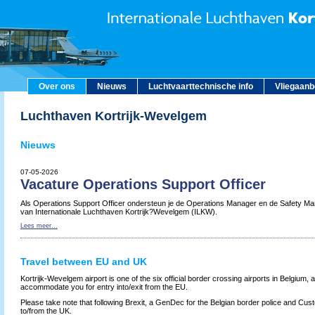
Over ons
Nieuws
Luchtvaarttechnische info
Vliegaan
Luchthaven Kortrijk-Wevelgem
Nieuws
07-05-2026
Vacature Operations Support Officer
Als Operations Support Officer ondersteun je de Operations Manager en de Safety Man
van Internationale Luchthaven Kortrijk?Wevelgem (ILKW).
Lees meer...
Travel between EU and UK
Kortrijk-Wevelgem airport is one of the six official border crossing airports in Belgium,
accommodate you for entry into/exit from the EU.
Please take note that following Brexit, a GenDec for the Belgian border police and Cust
to/from the UK.