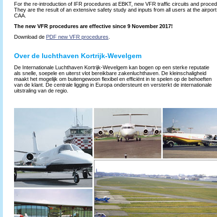
For the re-introduction of IFR procedures at EBKT, new VFR traffic circuits and proc
They are the result of an extensive safety study and inputs from all users at the airpor
CAA.
The new VFR procedures are effective since 9 November 2017!
Download de
PDF new VFR procedures
.
Over de luchthaven Kortrijk-Wevelgem
De Internationale Luchthaven Kortrijk-Wevelgem kan bogen op een sterke reputatie
als snelle, soepele en uiterst vlot bereikbare zakenluchthaven. De kleinschaligheid
maakt het mogelijk om buitengewoon flexibel en efficiënt in te spelen op de behoeften
van de klant. De centrale ligging in Europa ondersteunt en versterkt de internationale
uitstraling van de regio.