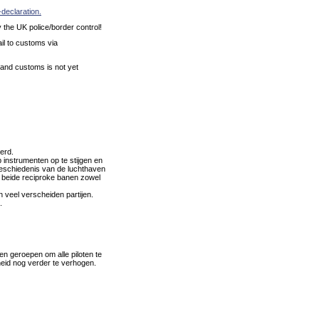
-declaration.
 the UK police/border control!
il to customs via
e and customs is not yet
erd.
nstrumenten op te stijgen en
 geschiedenis van de luchthaven
p beide reciproke banen zowel
 veel verscheiden partijen.
.
en geroepen om alle piloten te
heid nog verder te verhogen.