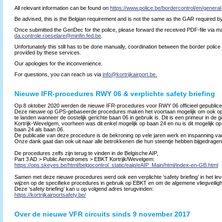
All relevant information can be found on
https://www.police.be/bordercontrol/en/general
Be advised, this is the Belgian requirement and is not the same as the GAR required by
Once submitted the GenDec for the police, please forward the received PDF-file via ma
da.controle.roeselare@minfin.fed.be
.
Unfortunately this still has to be done manually, coordination between the border polic
provided by these services.
Our apologies for the inconvenience.
For questions, you can reach us via
info@kortrijkairport.be.
Nieuwe IFR-procedures RWY 06 & verplichte safety briefing
Op 8 oktober 2020 werden de nieuwe IFR-procedures voor RWY 06 officieel gepublice
Deze nieuwe op GPS-gebaseerde procedures maken het voortaan mogelijk om ook op i
te landen wanneer de oostelijk gerichte baan 06 in gebruik is. Dit is een primeur in de
Kortrijk-Wevelgem, voorheen was dit enkel mogelijk op baan 24 en nu is dit mogelijk o
baan 24 als baan 06.
De publicatie van deze procedure is de bekroning op vele jaren werk en inspanning van
Onze dank gaat dan ook uit naar alle betrokkenen die hun steentje hebben bijgedragen
De procedures zelfs zijn terug te vinden in de Belgische AIP,
Part 3 AD > Public Aerodromes > EBKT Kortrijk/Wevelgem:
https://ops.skeyes.be/html/belgocontrol_static/eaip/eAIP_Main/html/index-en-GB.html
Samen met deze nieuwe procedures werd ook een verplichte ‘safety briefing’ in het lev
wijzen op de specifieke procedures in gebruik op EBKT en om de algemene vliegveilig
Deze ‘safety briefing’ kan u op volgend adres terugvinden:
https://kortrijkairportsafety.be/
Over de nieuwe VFR circuits sinds 9 november 2017