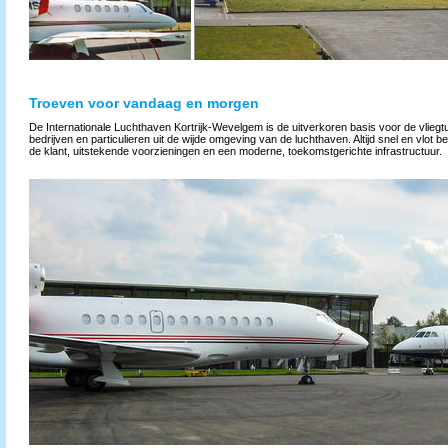
Troeven voor vandaag en morgen
De Internationale Luchthaven Kortrijk-Wevelgem is de uitverkoren basis voor de vliegtu
bedrijven en particulieren uit de wijde omgeving van de luchthaven. Altijd snel en vlot b
de klant, uitstekende voorzieningen en een moderne, toekomstgerichte infrastructuur.