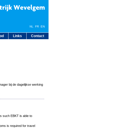
NL
FR
EN
bod
Links
Contact
ager bij de dagelijkse werking
 as such EBKT is able to
oms is required for travel