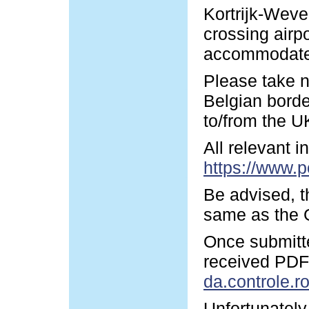
Kortrijk-Wevel
crossing airp
accommodate y
Please take n
Belgian borde
to/from the U
All relevant 
https://www.p
Be advised, t
same as the G
Once submitte
received PDF-
da.controle.r
Unfortunately 