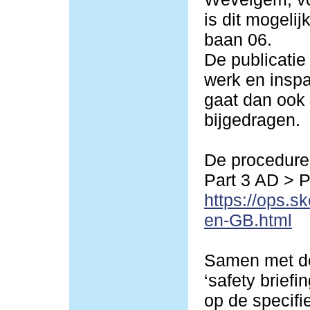
is dit mogeli
baan 06.
De publicatie
werk en inspa
gaat dan ook 
bijgedragen.
De procedures
Part 3 AD > 
https://ops.s
en-GB.html
Samen met de
‘safety briefi
op de specif