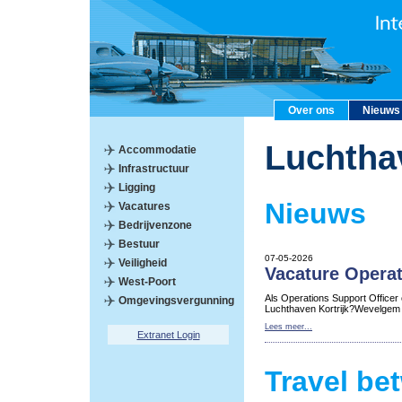
Over ons
Nieuws
Luchtha
Accommodatie
Infrastructuur
Ligging
Nieuws
Vacatures
Bedrijvenzone
Bestuur
07-05-2026
Veiligheid
Vacature Operat
West-Poort
Als Operations Support Officer
Omgevingsvergunning
Luchthaven Kortrijk?Wevelgem
Lees meer...
Extranet Login
Travel be