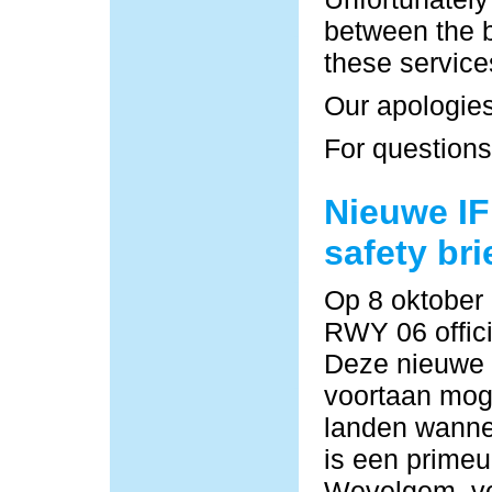
between the b
these service
Our apologies
For questions
Nieuwe IF
safety bri
Op 8 oktober
RWY 06 offici
Deze nieuwe
voortaan moge
landen wannee
is een primeu
Wevelgem, vo