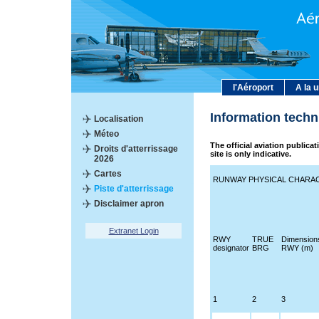
l'Aéroport
A la 
Information tech
Localisation
Méteo
The official aviation publica
Droits d'atterrissage
site is only indicative.
2026
Cartes
RUNWAY PHYSICAL CHARAC
Piste d'atterrissage
Disclaimer apron
Extranet Login
RWY
TRUE
Dimension
designator
BRG
RWY (m)
1
2
3