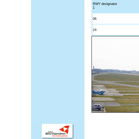
RWY designator
1
06
24