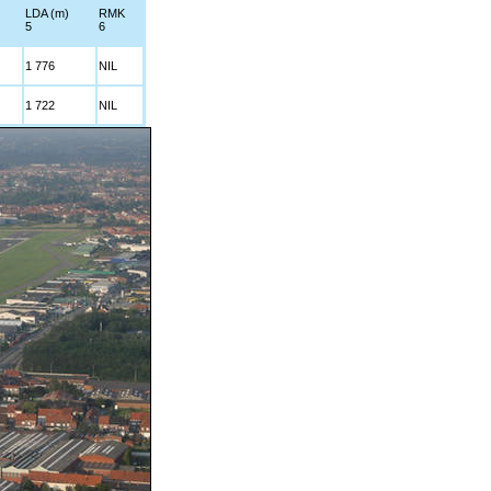
LDA (m)
RMK
5
6
1 776
NIL
1 722
NIL