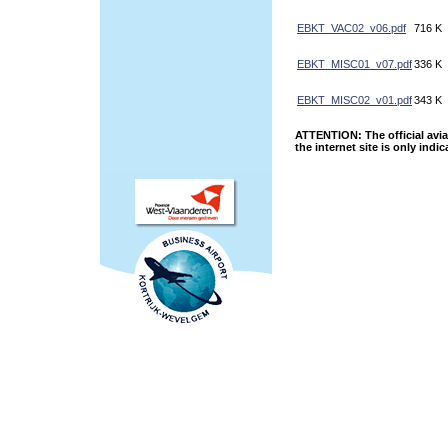
EBKT_VAC02_v06.pdf
716 K
EBKT_MISC01_v07.pdf
336 K
EBKT_MISC02_v01.pdf
343 K
ATTENTION: The official avia
the internet site is only indic