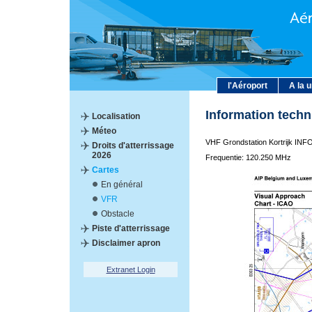
l'Aéroport
A la 
Information tech
Localisation
Méteo
VHF Grondstation Kortrijk I
Droits d'atterrissage
2026
Frequentie: 120.250 MHz
Cartes
En général
VFR
Obstacle
Piste d'atterrissage
Disclaimer apron
Extranet Login