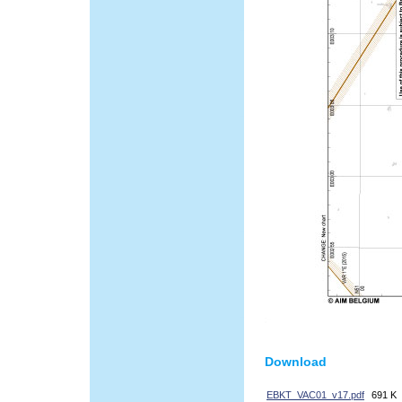
Download
EBKT_VAC01_v17.pdf
691 K