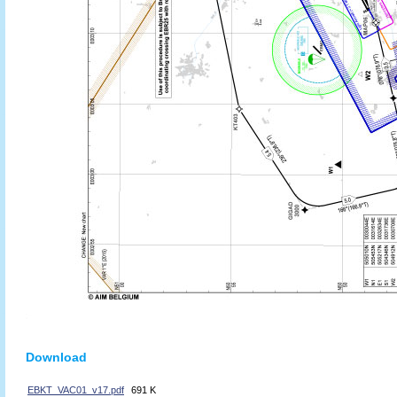
Download
EBKT_VAC01_v17.pdf
691 K