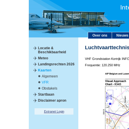
Over ons
Nieuws
Luchtvaarttechni
Locatie &
Beschikbaarheid
Meteo
VHF Grondstation Kortrijk I
Landingsrechten 2026
Frequentie: 120.250 MHz
Kaarten
Algemeen
VFR
Obstakels
Startbaan
Disclaimer apron
Extranet Login