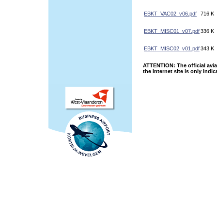
EBKT_VAC02_v06.pdf
716 K
EBKT_MISC01_v07.pdf
336 K
EBKT_MISC02_v01.pdf
343 K
ATTENTION: The official avia
the internet site is only indic