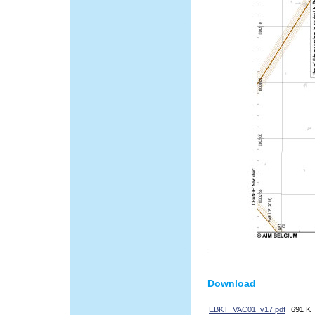
Download
EBKT_VAC01_v17.pdf
691 K