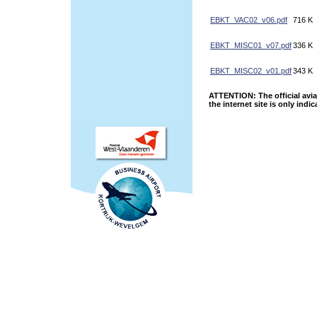
EBKT_VAC02_v06.pdf
716 K
EBKT_MISC01_v07.pdf
336 K
EBKT_MISC02_v01.pdf
343 K
ATTENTION: The official avia
the internet site is only indic