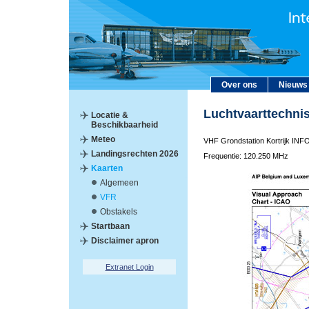
Over ons
Nieuws
Luchtvaarttechni
Locatie &
Beschikbaarheid
Meteo
VHF Grondstation Kortrijk I
Landingsrechten 2026
Frequentie: 120.250 MHz
Kaarten
Algemeen
VFR
Obstakels
Startbaan
Disclaimer apron
Extranet Login