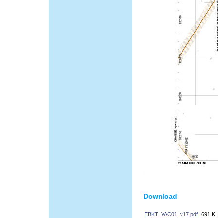
Download
EBKT_VAC01_v17.pdf
691 K