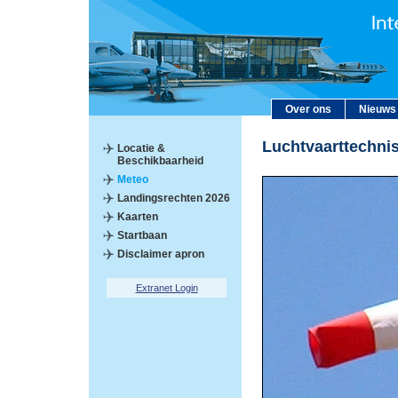
Over ons
Nieuws
Luchtvaarttechni
Locatie &
Beschikbaarheid
Meteo
Landingsrechten 2026
Kaarten
Startbaan
Disclaimer apron
Extranet Login